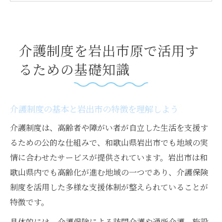
こと
地域包括支援センターが果たす役割とは
岩出市の申請書ダウンロード活用術を紹介
介護制度を岩出市原で活用す
地域包括支援で安心の介護生活へ
るための基礎知識
地域包括支援センターの相談方法と活用法
介護生活で困った時の支援体制をチェック
介護制度の基本と岩出市の特徴を理解しよう
岩出市内で受けられる主な介護サービス例
介護制度は、高齢者や障がい者が自立した生活を支援す
介護予防や生活支援の相談先を知っておく
るための公的な仕組みで、和歌山県岩出市でも地域の実
社会福祉課と連携したサポート体制も充実
情に合わせたサービスが提供されています。岩出市は和
申請書類の準備手順とスムーズな流れ
歌山県内でも高齢化が進む地域の一つであり、介護保険
介護認定申請に必要な書類を確認する手順
制度を活用した多様な支援体制が整えられていることが
岩出市の申請書ダウンロード方法を解説
特徴です。
マイナンバー確認書類や主治医意見書の準
具体的には、介護保険による訪問介護や通所介護、施設