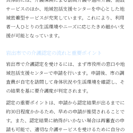
備
サービスのほか、地域包括支援センターを中心とした地
郵送申請時の注意点と事前連絡の大切さ
域密着型サービスが充実しています。これにより、利用
書類不備を防ぐためのチェックリスト活用
者一人ひとりの生活環境やニーズに応じたきめ細かい支
初めての介護認定申請で注意したい点
援が可能となっています。
初めての介護認定申請で失敗しないコツ
岩出市での介護認定の流れと重要ポイント
認定調査時に気をつけたいポイントを紹介
家族で申請内容を事前確認する重要性
岩出市で介護認定を受けるには、まず市役所の窓口や地
域包括支援センターで申請を行います。申請後、市の調
申請から結果通知までの期間と流れを理解
査員が自宅を訪問して身体状況や生活環境を確認し、そ
介護認定の不服申し立てについて知る
の結果を基に要介護度が判定されます。
岩出市原における介護保険申請のコツ
認定の重要ポイントは、申請から認定結果が出るまでに
介護保険申請時に押さえるべき重要ポイン
約30日程度かかるため、早めの申請が推奨されることで
ト
す。また、認定結果に納得がいかない場合は再審査の申
岩出市原での申請書ダウンロード手順を解
請も可能で、適切な介護サービスを受けるために自分の
説