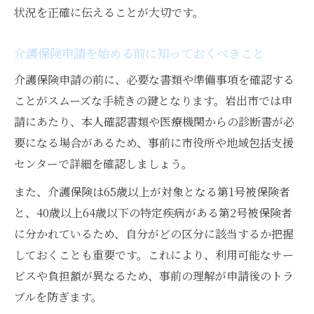
状況を正確に伝えることが大切です。
社会福祉課と連携した効率的な申請方法
必要書類のチェックと提出方法の工夫
介護保険申請を始める前に知っておくべきこと
認定調査前に確認すべき準備事項まとめ
介護保険申請の前に、必要な書類や準備事項を確認する
介護サービスを賢く利用する秘訣とは
ことがスムーズな手続きの鍵となります。岩出市では申
介護サービス選びで知っておくべき基準
請にあたり、本人確認書類や医療機関からの診断書が必
ケアプラン作成依頼の流れとポイント
要になる場合があるため、事前に市役所や地域包括支援
センターで詳細を確認しましょう。
岩出市で受けられる主な介護サービス紹介
サービス利用開始時に注意したい点
また、介護保険は65歳以上が対象となる第1号被保険者
社会福祉課相談でサポートを最大活用
と、40歳以上64歳以下の特定疾病がある第2号被保険者
に分かれているため、自分がどの区分に該当するか把握
しておくことも重要です。これにより、利用可能なサー
ビスや負担額が異なるため、事前の理解が申請後のトラ
ブルを防ぎます。