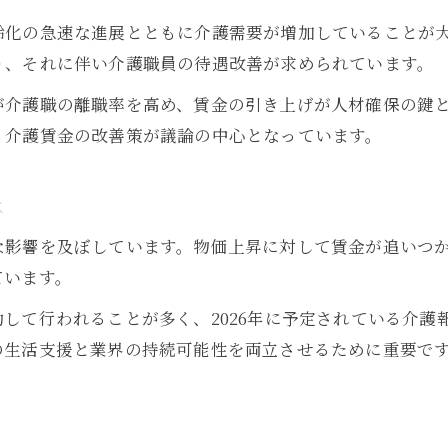
介護賃金アップの転職先選びのコツ
齢化の急速な進展とともに介護需要が増加していることが
介護職員賃上げの最新トレンドを解説
り、それに伴い介護職員の待遇改善が求められています。
介護の給料が上がる最新情報を詳しく解説
が介護職の離職率を高め、賃金の引き上げが人材確保の鍵
2026年介護給料アップの最新情報まとめ
、介護賃金の改善策が議論の中心となっています。
介護給料上がる最新動向をチェック
介護職員賃金アップの時期と特徴
は
介護給料改善に向けた制度変更の解説
な影響を及ぼしています。物価上昇に対して賃金が追いつ
介護の賃金は2026年いつから上がる？
ています。
パートにも広がる介護賃金改善の流れ
して行われることが多く、2026年に予定されている介護
パート介護職員の賃金アップの実情
の生活支援と業界の持続可能性を両立させるために重要で
介護パートにも賃金改善が適用される理由
2026年の介護給料上がる影響を解説
介護パートの手取りアップ施策とは