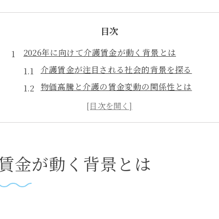
目次
2026年に向けて介護賃金が動く背景とは
介護賃金が注目される社会的背景を探る
物価高騰と介護の賃金変動の関係性とは
介護業界で賃金が低い理由を解説
介護職員の賃金アップ政策の流れ
厚生労働省発の介護賃金改善策を知る
賃金アップ実現のポイントを大公開
護賃金が動く背景とは
介護で手取りを増やす具体的な方法
介護賃金アップに必要なスキルと資格
賃上げ交渉のために知っておくべきこと
る