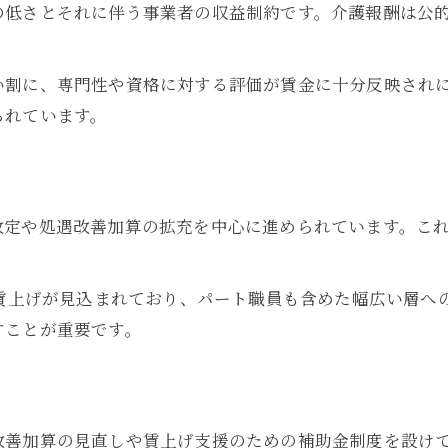
の低さとそれに伴う事業者の収益制約です。介護報酬は公
賃金アップで働き方はどう変わるか
。
介護報酬改定で手取りはどこまでアップするか
い割に、専門性や資格に対する評価が賃金に十分反映され
介護報酬改定が賃金に与える影響とは
られています。
手取り増加を実感できる介護制度改革
処遇改善加算の仕組みと賃金アップ
介護報酬改定後の給料推移を解説
改定や処遇改善加算の拡充を中心に進められています。こ
介護賃金が上がる報酬改定のポイント
賃上げがもたらす現場の変化と今後の展望
賃上げによる介護現場の変化を体感する
る賃上げが見込まれており、パート職員も含めた幅広い層へ
すことが重要です。
介護職員のモチベーション変化の理由
職場環境と介護賃金アップの関係を解説
賃金改善がもたらす離職率の変化とは
介護現場の今後と賃上げ政策の影響
改善加算の見直しや賃上げ支援のための補助金制度を設け