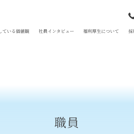
している価値観
社員インタビュー
福利厚生について
採
和
岩
大
職員