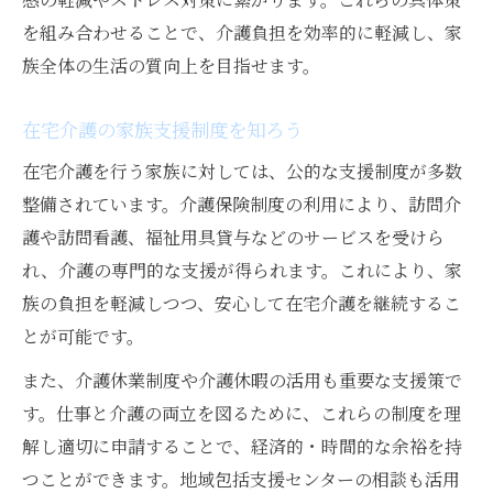
介護制度申請の注意点と家族支援のポイン
を組み合わせることで、介護負担を効率的に軽減し、家
ト
族全体の生活の質向上を目指せます。
申請漏れを防ぐ介護支援制度の確認方法
在宅介護の家族支援制度を知ろう
家族の介護で受けられるお金と手続きの流
れ
在宅介護を行う家族に対しては、公的な支援制度が多数
整備されています。介護保険制度の利用により、訪問介
介護家族支援策を使いこなすための段取り
護や訪問看護、福祉用具貸与などのサービスを受けら
在宅介護でも安心の公的支援活用術
れ、介護の専門的な支援が得られます。これにより、家
家族ができる現実的な介護サポート術
族の負担を軽減しつつ、安心して在宅介護を継続するこ
家族が実践できる介護サポートの工夫
とが可能です。
現実的な介護家族支援の具体的な方法
また、介護休業制度や介護休暇の活用も重要な支援策で
介護で家族が直面する課題への対応策
す。仕事と介護の両立を図るために、これらの制度を理
家族の介護負担を減らす日常のポイント
解し適切に申請することで、経済的・時間的な余裕を持
介護家族のケアとサポートのバランス術
つことができます。地域包括支援センターの相談も活用