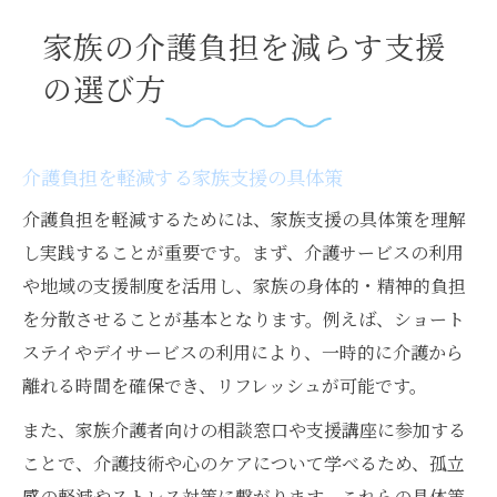
介護が始まったとき最初に相談すべき窓口
家族の介護負担を減らす支援
介護が必要な家族の相談先の選び方
最初に相談するべき介護支援窓口とは
の選び方
家族介護を始めるときの安心サポート先
介護家族が相談できる公的窓口の種類
介護負担を軽減する家族支援の具体策
在宅介護家族への支援窓口と連携方法
介護負担を軽減するためには、家族支援の具体策を理解
在宅介護に役立つ家族支援の実践術
し実践することが重要です。まず、介護サービスの利用
在宅介護で役立つ家族支援の実践ポイント
や地域の支援制度を活用し、家族の身体的・精神的負担
介護家族が知りたい在宅支援の活用法
を分散させることが基本となります。例えば、ショート
家族支援を生かした介護のストレス対策
ステイやデイサービスの利用により、一時的に介護から
在宅介護と仕事両立のための支援テクニッ
離れる時間を確保でき、リフレッシュが可能です。
ク
また、家族介護者向けの相談窓口や支援講座に参加する
家族の介護で活用できる支援制度の実例
ことで、介護技術や心のケアについて学べるため、孤立
申請漏れを防ぐ公的介護制度の使い方
感の軽減やストレス対策に繋がります。これらの具体策