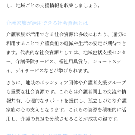
介護家族のストレス軽減に役立つ対策
し、地域ごとの支援情報を収集しましょう。
介護家族のストレス対策と支援の選び方
介護家族が活用できる社会資源とは
在宅介護で役立つ家族ケアの実践例
介護家族が活用できる社会資源は多岐にわたり、適切に
介護負担による家族ストレスの軽減術
利用することで介護負担の軽減や生活の安定が期待でき
家族介護者への支援と心のケア方法
ます。代表的な社会資源としては、地域包括支援センタ
介護家族支援で実現する安心サポート
ー、介護保険サービス、福祉用具貸与、ショートステ
イ、デイサービスなどが挙げられます。
さらに、地域のボランティア団体や介護者支援グループ
も重要な社会資源です。これらは介護者同士の交流や情
報共有、心理的なサポートを提供し、孤立しがちな介護
家族の心の支えとなります。これらの資源を積極的に活
用し、介護の負担を分散させることが成功の鍵です。