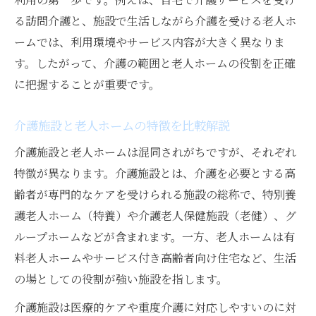
老人ホームの種類と介護度への対応力
る訪問介護と、施設で生活しながら介護を受ける老人ホ
介護と老人ホームの最適な選択基準
ームでは、利用環境やサービス内容が大きく異なりま
介護サービス内容を比較した施設選びのヒ
す。したがって、介護の範囲と老人ホームの役割を正確
ント
に把握することが重要です。
費用相場から探る安心できる介護の場選び
介護施設と老人ホームの特徴を比較解説
介護施設と老人ホームの費用相場を知る
介護費用の内訳と負担軽減のポイント
介護施設と老人ホームは混同されがちですが、それぞれ
有料老人ホームの費用相場を比較検討
特徴が異なります。介護施設とは、介護を必要とする高
齢者が専門的なケアを受けられる施設の総称で、特別養
介護と老人ホームの費用目安と選び方
護老人ホーム（特養）や介護老人保健施設（老健）、グ
介護施設の費用相場と選択時の注意点
ループホームなどが含まれます。一方、老人ホームは有
多様な介護施設の種類とそれぞれの特徴
料老人ホームやサービス付き高齢者向け住宅など、生活
介護施設種類一覧から見る選択肢の広がり
の場としての役割が強い施設を指します。
介護付き有料老人ホームの特徴と魅力
介護施設は医療的ケアや重度介護に対応しやすいのに対