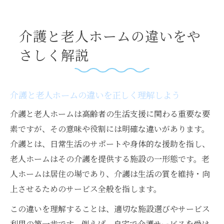
い
介護施設と老人ホームの選択基準とは
介護と老人ホームの違いをや
老人ホームの選び方と介護施設の特徴
さしく解説
介護を軸にした老人ホーム選びのポイント
介護施設種類一覧を活用した選び方のコツ
介護と老人ホームの違いを正しく理解しよう
有料老人ホームとは何か特徴を知ろう
介護と老人ホームは高齢者の生活支援に関わる重要な要
老人ホーム検索サイトを使った介護施設探
素ですが、その意味や役割には明確な違いがあります。
し
介護とは、日常生活のサポートや身体的な援助を指し、
介護施設ランキングの活用と注意点
老人ホームはその介護を提供する施設の一形態です。老
もし介護が必要なら老人ホームは選択肢にな
人ホームは居住の場であり、介護は生活の質を維持・向
る？
上させるためのサービス全般を指します。
介護が必要な時に老人ホームが担う役割
この違いを理解することは、適切な施設選びやサービス
介護施設に入れる条件とその確認方法
利用の第一歩です。例えば、自宅で介護サービスを受け