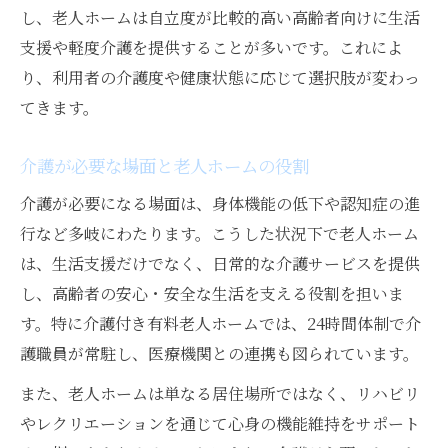
グループホームやケアハウスの介護特徴
し、老人ホームは自立度が比較的高い高齢者向けに生活
介護施設種類覚え方と特徴の違いを解説
支援や軽度介護を提供することが多いです。これによ
介護老人保健施設など多様な施設の役割
り、利用者の介護度や健康状態に応じて選択肢が変わっ
介護施設へ入る条件や注意したいポイント
てきます。
介護施設に入れる条件と必要な手続き
介護が必要な場面と老人ホームの役割
介護付き有料老人ホームの入居条件とは
介護が必要になる場面は、身体機能の低下や認知症の進
介護度や医療ケアの基準を事前に確認
行など多岐にわたります。こうした状況下で老人ホーム
入居時に注意したい介護施設選びのポイン
は、生活支援だけでなく、日常的な介護サービスを提供
ト
し、高齢者の安心・安全な生活を支える役割を担いま
介護施設の入居条件とよくある疑問
す。特に介護付き有料老人ホームでは、24時間体制で介
護職員が常駐し、医療機関との連携も図られています。
また、老人ホームは単なる居住場所ではなく、リハビリ
やレクリエーションを通じて心身の機能維持をサポート