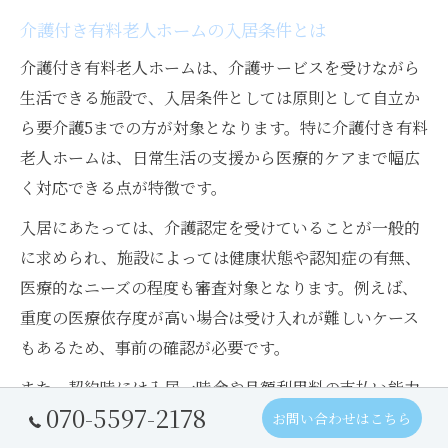
介護付き有料老人ホームの入居条件とは
介護付き有料老人ホームは、介護サービスを受けながら
生活できる施設で、入居条件としては原則として自立か
ら要介護5までの方が対象となります。特に介護付き有料
老人ホームは、日常生活の支援から医療的ケアまで幅広
く対応できる点が特徴です。
入居にあたっては、介護認定を受けていることが一般的
に求められ、施設によっては健康状態や認知症の有無、
医療的なニーズの程度も審査対象となります。例えば、
重度の医療依存度が高い場合は受け入れが難しいケース
もあるため、事前の確認が必要です。
また、契約時には入居一時金や月額利用料の支払い能力
070-5597-2178
も重要な要素となるため、財政面の準備も含めて総合的
お問い合わせはこちら
に検討しましょう。