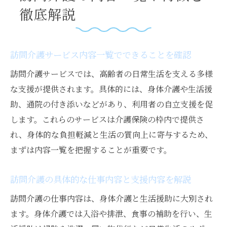
援内容
徹底解説
訪問介護のサービス内容と例外事項を押さ
える
訪問介護サービス内容一覧でできることを確認
介護訪問サービス利用時の注意すべきポイ
訪問介護サービスでは、高齢者の日常生活を支える多様
ント
な支援が提供されます。具体的には、身体介護や生活援
訪問サービスで期待できる支援と限界を理
助、通院の付き添いなどがあり、利用者の自立支援を促
解
します。これらのサービスは介護保険の枠内で提供さ
介護訪問サービス申請から利用までの流れ
れ、身体的な負担軽減と生活の質向上に寄与するため、
介護訪問サービス申請方法と手続きの流れ
まずは内容一覧を把握することが重要です。
訪問介護サービスを受けるための準備手順
介護訪問サービスの申請から利用開始まで
訪問介護の具体的な仕事内容と支援内容を解説
の道のり
訪問介護の仕事内容は、身体介護と生活援助に大別され
訪問介護申請時に必要な書類とポイントを
ます。身体介護では入浴や排泄、食事の補助を行い、生
押さえる