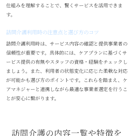
訪問介護の料金相場と費用負担を知るポイ
仕組みを理解することで、賢くサービスを活用できま
ント
す。
訪問介護の費用構造や自己負担の仕組みを
訪問介護利用時の注意点と選び方のコツ
理解
介護保険適用時の訪問サービス料金の考え
訪問介護利用時は、サービス内容の確認と提供事業者の
方
信頼性が重要です。具体的には、ケアプランに基づくサ
ービス提供の有無やスタッフの資格・経験をチェックし
訪問介護の月額料金目安と費用削減のコツ
ましょう。また、利用者の状態変化に応じた柔軟な対応
介護訪問サービスの料金比較で賢く選ぶ
が可能かも選び方のポイントです。これらを踏まえ、ケ
受けられる訪問介護内容とできないことの違い
アマネジャーと連携しながら最適な事業者選定を行うこ
介護訪問サービスでできることと制限を解
とが安心に繋がります。
説
訪問介護できることできないこと一覧を詳
しく知る
訪問介護の内容一覧や特徴を
介護訪問サービスの範囲と受けられない支