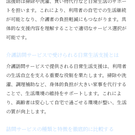
活援助は掃除や洗濯、買い物代行など日常生活のサポー
介護訪問サービス利用のステップを分かり
トを担います。これにより、利用者の自宅での生活継続
やすく解説
が可能となり、介護者の負担軽減にもつながります。具
訪問介護をスムーズに利用するためのコツ
体的な支援内容を理解することで適切なサービス選択が
可能です。
介護を支える訪問サービス活用のコツ
介護訪問サービスの賢い活用方法とポイン
介護訪問サービスで受けられる日常生活支援とは
ト
介護訪問サービスで提供される日常生活支援は、利用者
訪問介護で介護負担を軽減する具体的な工
の生活自立を支える重要な役割を果たします。掃除や洗
夫
濯、調理補助など、身体的負担が大きい家事を代行する
介護訪問サービス活用で生活の質を高める
ことで、生活環境の維持をサポートします。これによ
方法
り、高齢者は安心して自宅で過ごせる環境が整い、生活
訪問介護サービス選びで失敗しないコツと
の質が向上します。
は
介護訪問サービスの定期的な見直しの重要
訪問サービスの種類と特徴を徹底的に比較する
性