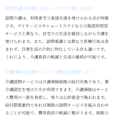
訪問サービス一覧で見る役割分担のポイン
訪問介護の特徴と他サービスとの違いを知る
ト
訪問サービス利用時に知っておきたい要点
訪問介護は、利用者宅で直接支援を受けられる点が特徴
です。デイサービスやショートステイなどの施設利用型
介護訪問サービス利用前の確認ポイント
サービスと異なり、自宅での生活を維持しながら介護を
訪問介護を受けるには何が必要かを整理
受けられます。また、訪問看護とは異なり医療行為は含
介護サービス選びで抑えておきたい注意事
まれず、日常生活の介助に特化している点も違いです。
項
これにより、介護負担の軽減と生活の継続が可能です。
訪問サービス利用の流れと準備するべきこ
と
介護保険と訪問サービスの関係を理解しよう
介護訪問サービスの申請方法と手順を知る
介護訪問サービスは介護保険制度の給付対象であり、要
訪問介護サービス利用時のよくある疑問を
介護認定を受けた方が利用できます。介護保険はサービ
解消
ス費用の一部を負担し、残りは公的資金で賄われます。
訪問介護の料金相場や費用構造を読み解く
給付限度額内であれば複数の訪問サービスを組み合わせ
介護訪問サービスの料金体系を徹底解説
ることが可能で、費用負担の軽減に繋がります。制度の