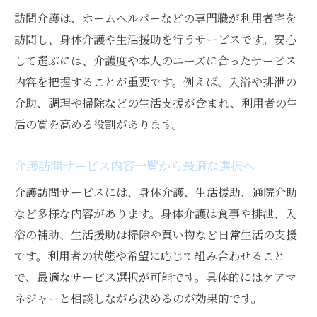
訪問介護は、ホームヘルパーなどの専門職が利用者宅を
介護訪問サービスの活用事例と利用のメリ
訪問し、身体介護や生活援助を行うサービスです。安心
ット
して選ぶには、介護度や本人のニーズに合ったサービス
訪問介護が高齢者にもたらす安心の理由
内容を把握することが重要です。例えば、入浴や排泄の
ホームヘルパーと訪問介護の違いを理解する
介助、調理や掃除などの生活支援が含まれ、利用者の生
介護で知っておきたいホームヘルパーの役
活の質を高める役割があります。
割
訪問介護とホームヘルパーの違いを分かり
介護訪問サービス内容一覧から最適な選択へ
やすく解説
介護訪問サービスには、身体介護、生活援助、通院介助
介護訪問サービスとホームヘルパーの利用
など多様な内容があります。身体介護は食事や排泄、入
場面の違い
浴の補助、生活援助は掃除や買い物など日常生活の支援
訪問介護とホームヘルパーの仕事内容比較
です。利用者の状態や希望に応じて組み合わせること
介護訪問サービス選択時に知るべき違いと
で、最適なサービス選択が可能です。具体的にはケアマ
は
ネジャーと相談しながら決めるのが効果的です。