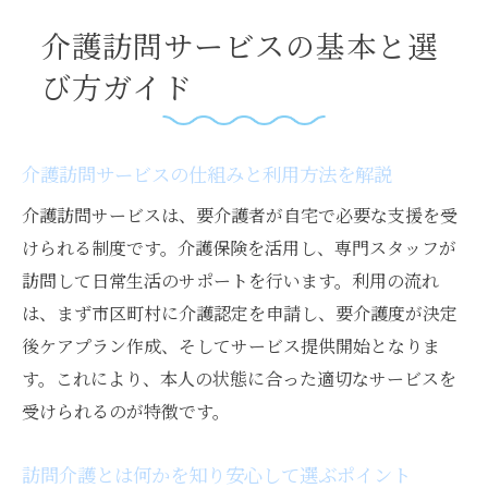
訪問介護の特徴と他サービスとの違いを知
介護訪問サービスの基本と選
る
び方ガイド
介護保険と訪問サービスの関係を理解しよ
う
訪問介護利用時の注意点と選び方のコツ
介護訪問サービスの仕組みと利用方法を解説
訪問介護の内容一覧や特徴を徹底解説
介護訪問サービスは、要介護者が自宅で必要な支援を受
訪問介護サービス内容一覧でできることを
けられる制度です。介護保険を活用し、専門スタッフが
確認
訪問して日常生活のサポートを行います。利用の流れ
訪問介護の具体的な仕事内容と支援内容を
は、まず市区町村に介護認定を申請し、要介護度が決定
解説
後ケアプラン作成、そしてサービス提供開始となりま
す。これにより、本人の状態に合った適切なサービスを
介護訪問サービスで受けられる日常生活支
受けられるのが特徴です。
援とは
訪問サービスの種類と特徴を徹底的に比較
訪問介護とは何かを知り安心して選ぶポイント
する