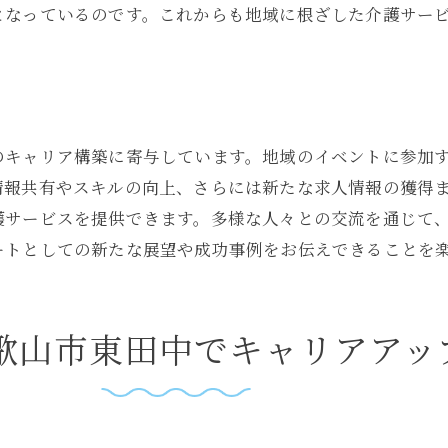
となっているのです。これからも地域に根ざした介護サー
和歌山市東田中で働くメリット
働き方改革の最新情報
地域特性を活かしたキャリア構築
和歌山市東田中での職場環境改善
のキャリア構築に寄与しています。地域のイベントに参加
地域との協力関係の構築
情報共有やスキルの向上、さらには新たな求人情報の獲得
和歌山市東田中での介護パート地元の求人情報を味方にす
護サービスを提供できます。多様な人々との交流を通じて
地元求人情報の利点
ートとしての新たな展望や成功事例をお伝えできることを
情報を有効活用するためのステップ
和歌山市東田中の求人動向
歌山市東田中でキャリアアッ
地元企業とのネットワーク作り
求人情報の見極め方
和歌山市東田中での仕事探しの心構え
地域密着型介護サービス和歌山市東田中でのキャリアの歩