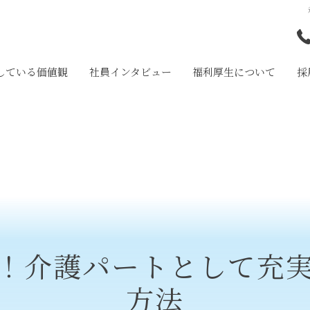
している価値観
社員インタビュー
福利厚生について
採
和
岩
大
！介護パートとして充
方法