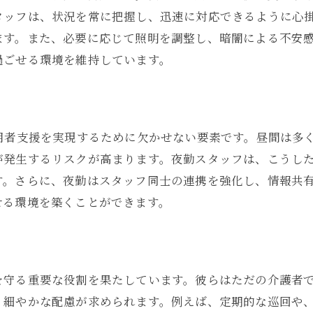
共に過ごす夜が築く強い信頼
タッフは、状況を常に把握し、迅速に対応できるように心
ます。また、必要に応じて照明を調整し、暗闇による不安
夜勤中のチームワークの重要性
過ごせる環境を維持しています。
一緒に乗り越える夜勤の困難
夜勤で培われるスタッフの連携
介護夜勤におけるチームワークの力
夜勤中のスムーズなチーム連携
用者支援を実現するために欠かせない要素です。昼間は多
が発生するリスクが高まります。夜勤スタッフは、こうし
チームワークがもたらす安心感
。さらに、夜勤はスタッフ同士の連携を強化し、情報共有
夜勤を支えるスタッフ同士の信頼
せる環境を築くことができます。
役割分担が生む夜勤の効率化
チームで乗り越える夜勤の課題
スタッフ間のコミュニケーションの重要性
を守る重要な役割を果たしています。彼らはただの介護者
感動の瞬間介護夜勤で生まれる物語
、細やかな配慮が求められます。例えば、定期的な巡回や
夜勤中に起こる感動的な出来事