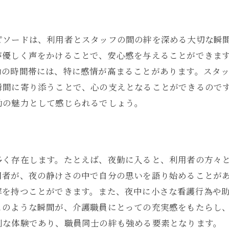
夜勤を通して見えた介護の可能性
夜勤で発見する新しい介護の価値
ピソードは、利用者とスタッフの間の絆を深める大切な瞬
利用者視点での夜勤の意義
が優しく声をかけることで、安心感を与えることができま
勤の時間帯には、特に感情が高まることがあります。スタ
夜勤から学ぶ介護の革新
瞬間に寄り添うことで、心の支えとなることができるので
新たな介護の価値を創造する夜勤
勤の魅力として感じられるでしょう。
夜勤が拓く介護の未来
多く存在します。たとえば、夜勤に入ると、利用者の方々
用者が、夜の静けさの中で自分の思いを語り始めることが
解を持つことができます。また、夜中に小さな看護行為や
このような瞬間が、介護職員にとっての充実感をもたらし
別な体験であり、職員同士の絆も強める要素となります。