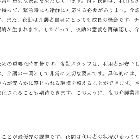
非常に重要な役割を果たしています。特に夜間は、利用者
夜勤がもたらす絆とチームワーク
を持って、緊急時にも冷静に対応する必要があります。介
心に響く介護夜勤の物語
す。また、夜勤は介護者自身にとっても成長の機会です。
介護夜勤で見つけた幸せな瞬間
環境が生まれます。したがって、夜勤の意義を再確認し、
安心を届ける介護夜勤の現場の取り組み
安心を届けるための夜勤体制
利用者の安全を守るための工夫
ための重要な時間帯です。夜勤スタッフは、利用者が安心
夜勤中のスタッフのサポート体制
は、介護の一環として非常に大切な要素です。具体的には
夜間の見守りと迅速な対応
彼らが安らかに感じられる環境を整えることができます。
安心感を高める夜勤の環境整備
強化されることも期待できます。このように、夜の介護業
利用者の快適な夜を支える取り組み
夜の静寂が生む介護スタッフの絆と信頼
夜勤を通じて深まる信頼関係
静かな夜が育むスタッフの絆
ることが最優先の課題です。夜間は利用者の状況が変わり