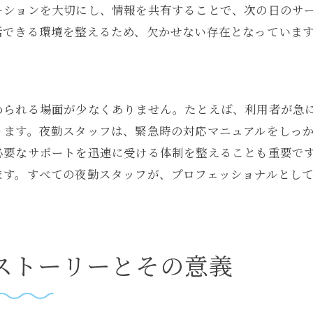
ーションを大切にし、情報を共有することで、次の日のサ
利用者とスタッフの心温まる交流
活できる環境を整えるため、欠かせない存在となっていま
夜勤が生む感動のエピソード
スタッフの心に残る夜勤の瞬間
夜勤中に育まれる特別な時間
められる場面が少なくありません。たとえば、利用者が急
感動を共有する夜勤の物語
ります。夜勤スタッフは、緊急時の対応マニュアルをしっ
介護夜勤が支える利用者の安全な生活
必要なサポートを迅速に受ける体制を整えることも重要で
夜勤による利用者の安全確保
ます。すべての夜勤スタッフが、プロフェッショナルとし
安心して過ごせる夜の介護
夜勤中の見守りと安全対策
利用者の生活を支える夜勤
ストーリーとその意義
夜勤スタッフの役割と責務
安全な夜を提供するための工夫
夜勤の中で見つけた介護の新しい価値