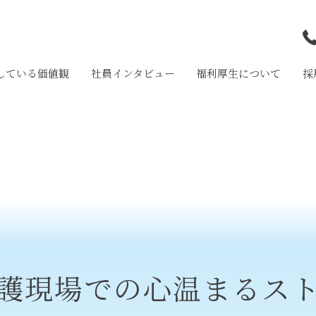
している価値観
社員インタビュー
福利厚生について
採
和
岩
大
護現場での心温まるス