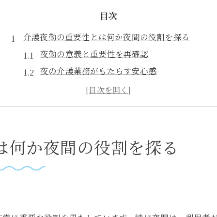
目次
介護夜勤の重要性とは何か夜間の役割を探る
夜勤の意義と重要性を再確認
夜の介護業務がもたらす安心感
利用者の安全を守る夜間の工夫
夜勤による24時間体制の重要性
夜勤スタッフの役割と責任
夜勤中の緊急対応の重要性
は何か夜間の役割を探る
心温まる介護夜勤のストーリーとその意義
夜勤中に生まれる心温まるエピソード
介護の現場での感動的な瞬間
利用者との深まる信頼関係