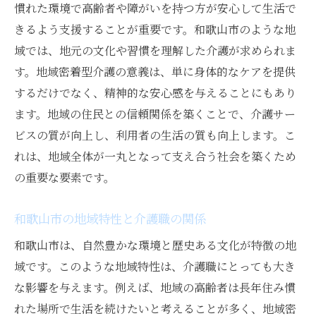
慣れた環境で高齢者や障がいを持つ方が安心して生活で
地域の高齢者支援のやりがい
きるよう支援することが重要です。和歌山市のような地
地域密着型介護職の魅力とやりがいを和歌山で
域では、地元の文化や習慣を理解した介護が求められま
感じる
す。地域密着型介護の意義は、単に身体的なケアを提供
和歌山ならではの地域密着型介護
するだけでなく、精神的な安心感を与えることにもあり
ます。地域の住民との信頼関係を築くことで、介護サー
地域のニーズに応える介護サービス
ビスの質が向上し、利用者の生活の質も向上します。こ
地域コミュニティとの協力関係
れは、地域全体が一丸となって支え合う社会を築くため
介護職としての成長とやりがい
の重要な要素です。
地域住民からの信頼と感謝
地域密着型介護の将来性
和歌山市の地域特性と介護職の関係
和歌山市内での介護職の可能性とその未来
和歌山市は、自然豊かな環境と歴史ある文化が特徴の地
和歌山市の介護職市場の現状
域です。このような地域特性は、介護職にとっても大き
未来を見据えた介護職の需要
な影響を与えます。例えば、地域の高齢者は長年住み慣
和歌山市の高齢化社会と介護職
れた場所で生活を続けたいと考えることが多く、地域密