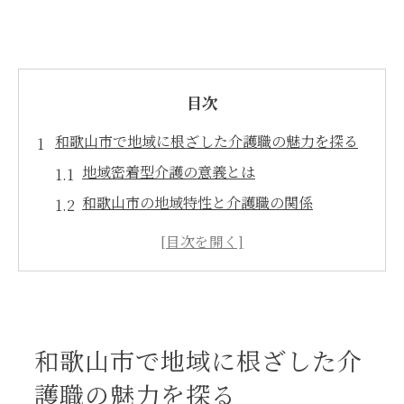
目次
和歌山市で地域に根ざした介護職の魅力を探る
地域密着型介護の意義とは
和歌山市の地域特性と介護職の関係
介護職に求められる地域理解
地域の高齢者を支える重要性
和歌山市における地域コミュニティとの連
携
地域密着型介護職のメリット
和歌山市で地域に根ざした介
介護で地域貢献を目指す和歌山の働きやすい環
護職の魅力を探る