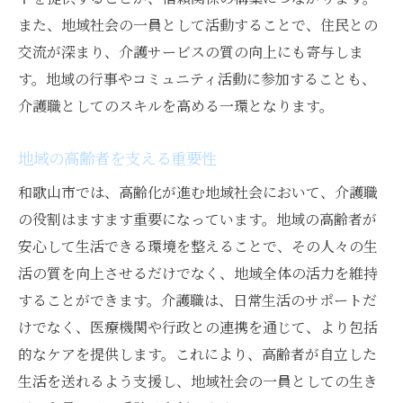
和歌山市での介護職に特化したスキル
また、地域社会の一員として活動することで、住民との
専門知識の習得方法とその重要性
交流が深まり、介護サービスの質の向上にも寄与しま
地域密着型介護に求められるスキル
す。地域の行事やコミュニティ活動に参加することも、
介護職のための継続的な学習の重要性
介護職としてのスキルを高める一環となります。
実践的なスキルアップの方法
地域の高齢者を支える重要性
介護職で地域社会に貢献する和歌山市でのキャ
リア
和歌山市では、高齢化が進む地域社会において、介護職
の役割はますます重要になっています。地域の高齢者が
地域社会に貢献する介護職の役割
安心して生活できる環境を整えることで、その人々の生
和歌山市での介護職のキャリア形成
活の質を向上させるだけでなく、地域全体の活力を維持
地域住民とのつながりを深める方法
することができます。介護職は、日常生活のサポートだ
継続的な地域貢献とそのやりがい
けでなく、医療機関や行政との連携を通じて、より包括
介護職としての社会的な影響力
的なケアを提供します。これにより、高齢者が自立した
地域密着型介護職の成功事例
生活を送れるよう支援し、地域社会の一員としての生き