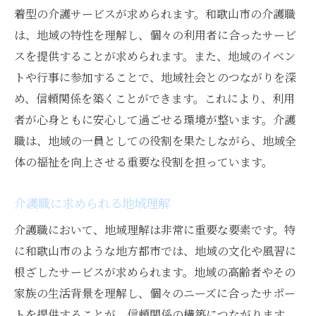
着型の介護サービスが求められます。和歌山市の介護職
介護職の技術革新とその影響
は、地域の特性を理解し、個々の利用者に合ったサービ
地域社会の期待と介護職の役割
スを提供することが求められます。また、地域のイベン
和歌山市での介護職の展望
トや行事に参加することで、地域社会とのつながりを深
和歌山で介護職に就くなら知っておきたいポイ
め、信頼関係を築くことができます。これにより、利用
ント
者が心身ともに安心して過ごせる環境が整います。介護
介護職に就く前に知っておくべき基礎知識
職は、地域の一員としての役割を果たしながら、地域全
和歌山の介護施設の特徴
体の福祉を向上させる重要な役割を担っています。
介護職に必要なスキルと資格
介護職に求められる地域理解
地域特有の介護ニーズと対応方法
働きやすい職場選びのポイント
介護職において、地域理解は非常に重要な要素です。特
に和歌山市のような地方都市では、地域の文化や風習に
介護職としてのキャリアアップ方法
根ざしたサービスが求められます。地域の高齢者やその
和歌山市の介護職で学ぶべき専門知識とスキル
家族の生活背景を理解し、個々のニーズに合ったサポー
介護職の基本的な技術と知識
トを提供することが、信頼関係の構築につながります。