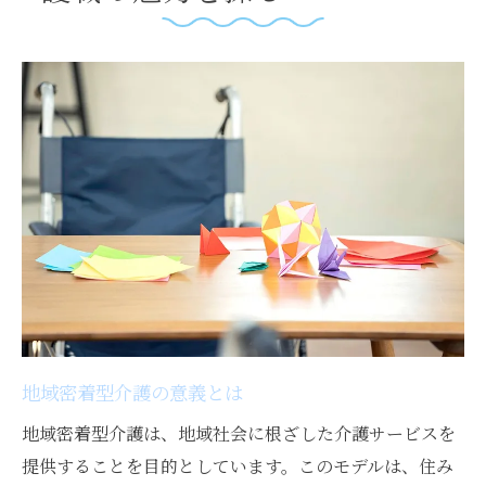
境
社員の働きやすさを重視する和歌山の介護
施設
フレキシブルな勤務時間とその利点
子育て世代にも優しい職場環境
介護職の福利厚生とサポート体制
地域社会との協力体制
介護職のキャリアパスとやりがい
和歌山県和歌山市での介護職に挑戦する理由
和歌山市の介護需要とその背景
地域に根ざした介護サービスの現状
地域密着型介護の意義とは
介護職の重要性と未来について
地域密着型介護は、地域社会に根ざした介護サービスを
和歌山市での介護職の魅力とは
提供することを目的としています。このモデルは、住み
地域住民との温かい交流