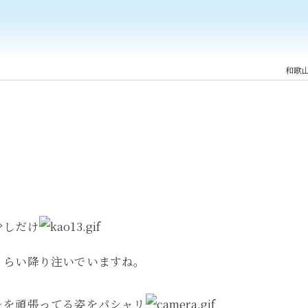
和歌
？
少しだけ
くらい降り注いでいますね。
レを頑張ってる姿をパシャリ