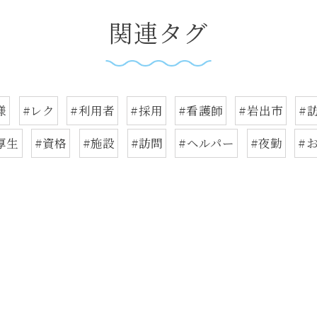
関連タグ
様
#レク
#利用者
#採用
#看護師
#岩出市
#
厚生
#資格
#施設
#訪問
#ヘルパー
#夜勤
#