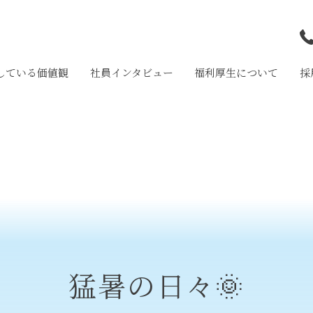
している価値観
社員インタビュー
福利厚生について
採
和
岩
大
猛暑の日々🌞