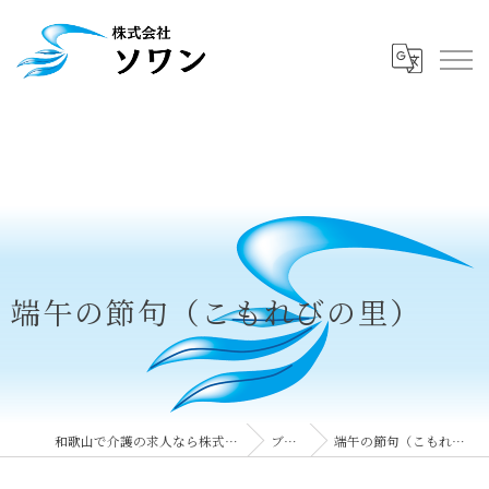
端午の節句（こもれびの里）
和歌山で介護の求人なら株式会社ソワン
ブログ
端午の節句（こもれびの里）