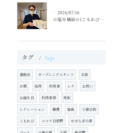
2026/07/16
☆塩分補給☆(こもれびの里)
タグ
Tags
運動会
オープニングスタッフ
北新
水栖
採用
利用者
レク
お祝い
お誕生日
利用者様
熊取
レクレーション
職員
福島
小春日和
こもれび
ココラ日根野
せせらぎの里
パート
小春の里
大阪
泉佐野