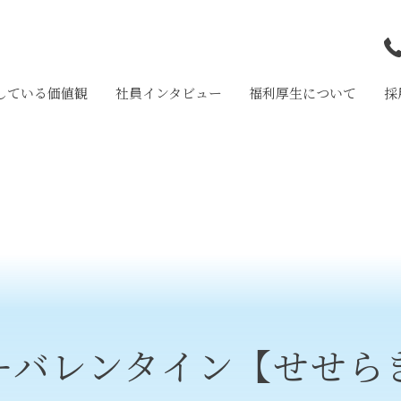
している価値観
社員インタビュー
福利厚生について
採
和
岩
大
ーバレンタイン【せせら