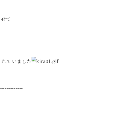
のせて
されていました
-------------